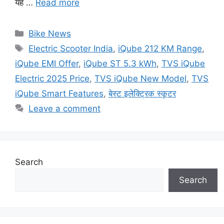
यह …
Read more
Categories
Bike News
Tags
Electric Scooter India
,
iQube 212 KM Range
,
iQube EMI Offer
,
iQube ST 5.3 kWh
,
TVS iQube
Electric 2025 Price
,
TVS iQube New Model
,
TVS
iQube Smart Features
,
बेस्ट इलेक्ट्रिक स्कूटर
Leave a comment
Search
Search