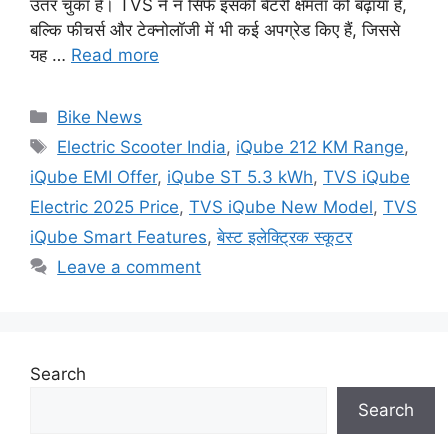
उतर चुका है। TVS ने न सिर्फ इसकी बैटरी क्षमता को बढ़ाया है,
बल्कि फीचर्स और टेक्नोलॉजी में भी कई अपग्रेड किए हैं, जिससे
यह …
Read more
Categories
Bike News
Tags
Electric Scooter India
,
iQube 212 KM Range
,
iQube EMI Offer
,
iQube ST 5.3 kWh
,
TVS iQube
Electric 2025 Price
,
TVS iQube New Model
,
TVS
iQube Smart Features
,
बेस्ट इलेक्ट्रिक स्कूटर
Leave a comment
Search
Search