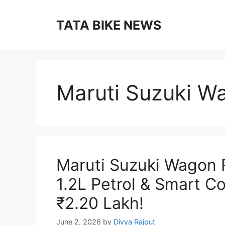
Skip
to
TATA BIKE NEWS
content
Maruti Suzuki W
Maruti Suzuki Wagon 
1.2L Petrol & Smart C
₹2.20 Lakh!
June 2, 2026
by
Divya Rajput