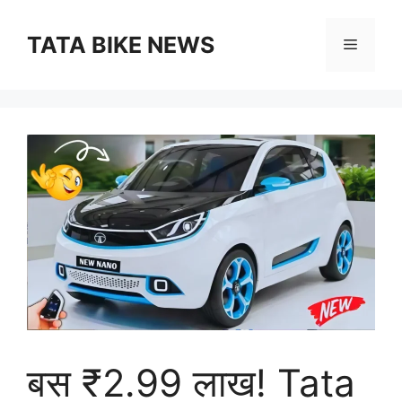
Skip
to
TATA BIKE NEWS
Menu
content
बस ₹2.99 लाख! Tata