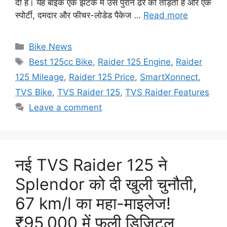
दी है। यह बाइक एक झटके में उस पुराने ढर्रे को तोड़ती है और एक
स्पोर्टी, दमदार और फीचर-लोडेड पैकेज …
Read more
Categories
Bike News
Tags
Best 125cc Bike
,
Raider 125 Engine
,
Raider
125 Mileage
,
Raider 125 Price
,
SmartXonnect
,
TVS Bike
,
TVS Raider 125
,
TVS Raider Features
Leave a comment
नई TVS Raider 125 ने
Splendor को दी खुली चुनौती,
67 km/l का महा-माइलेज!
₹95,000 में फुली डिजिटल